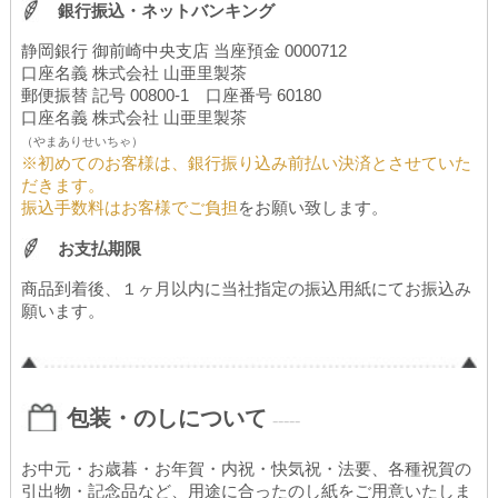
銀行振込・ネットバンキング
静岡銀行 御前崎中央支店 当座預金 0000712
口座名義 株式会社 山亜里製茶
郵便振替 記号 00800-1 口座番号 60180
口座名義 株式会社 山亜里製茶
（やまありせいちゃ）
※初めてのお客様は、銀行振り込み前払い決済とさせていた
だきます。
振込手数料はお客様でご負担
をお願い致します。
お支払期限
商品到着後、１ヶ月以内に当社指定の振込用紙にてお振込み
願います。
包装・のしについて
-----
お中元・お歳暮・お年賀・内祝・快気祝・法要、各種祝賀の
引出物・記念品など、用途に合ったのし紙をご用意いたしま