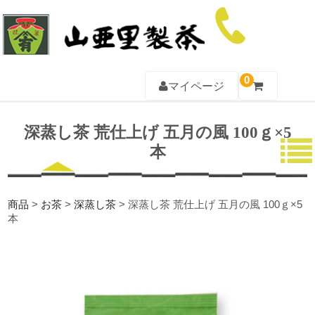
0
マイページ
TOP
深蒸し茶 荒仕上げ 五月の風 100ｇ×5
本
山亜里について
お茶一覧
商品
>
お茶
>
深蒸し茶
>
深蒸し茶 荒仕上げ 五月の風 100ｇ×5
ギフト一覧
本
茶器一覧