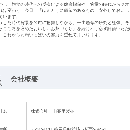
かし、飽食の時代への反省による健康指向や、物量の時代からクオ
れは変わり、今日、「ほんとうに価値のあるもの＝安心しておいし
ています。
うした時代背景を的確に把握しながら、一生懸命の研究と勉強、そ
まごころを込めたおいしいお茶づくり
」を続ければ必ず評価いただ
、これからも精いっぱいの努力を重ねてまいります。
会社概要
社名
株式会社 山亜里製茶
住所
〒437-1611 静岡県御前崎市新野2689-1