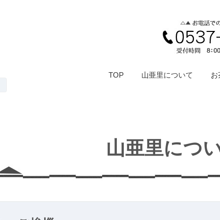
TOP
山亜里について
お
山亜里につ