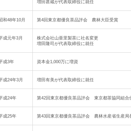
増田甚蔵が代表取締役に就任
昭和48年10月
第4回東京都優良茶品評会 農林大臣受賞
平成元年3月
株式会社山亜里製茶に社名変更
増田隆司が代表取締役に就任
平成3年
資本金1,000万に増資
平成24年3月
増田有美が代表取締役に就任
平成24年
第42回東京都優良茶品評会 東京都茶協同組合
平成25年
第43回東京都優良茶品評会 農林水産省生産局