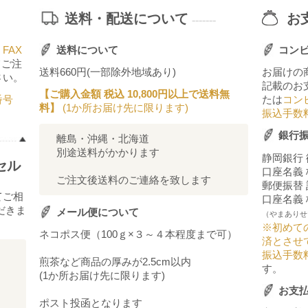
送料・配送について
お
-------
FAX
送料について
コン
てご注
送料660円(一部除外地域あり)
お届けの
さい。
記載のお
【ご購入金額 税込 10,800円以上で送料無
番号
たは
コン
料】
(1か所お届け先に限ります)
振込手数
銀行
離島・沖縄・北海道
別途送料がかかります
静岡銀行 
セル
口座名義
ご注文後送料のご連絡を致します
郵便振替 記
てご相
口座名義
だきま
メール便について
（やまありせ
※初めて
ネコポス便（100ｇ×３～４本程度まで可）
済とさせ
振込手数
煎茶など商品の厚みが2.5cm以内
す。
(1か所お届け先に限ります)
お支
ポスト投函となります