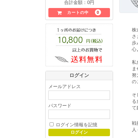
合計金額：
0円
0
カートの中
株
さ
歩
心
私
ま
努
ログイン
の
メールアドレス
そ
る
パスワード
て
戦
ログイン情報を記憶
人