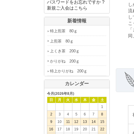
パスワードをお忘れですか ?
し
新規ご入会はこちら
流
し
新着情報
こ
「
特上煎茶 80ｇ
同
上煎茶 80ｇ
上くき茶 200ｇ
かりがね 200ｇ
特上かりがね 200ｇ
カレンダー
今月(2026年8月)
日
月
火
水
木
金
土
1
2
3
4
5
6
7
8
9
10
11
12
13
14
15
16
17
18
19
20
21
22