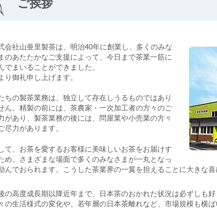
ご挨拶
式会社山亜里製茶は、明治40年に創業し、多くのみな
まのあたたかなご支援によって、今日まで茶業一筋に
んでまいることができました。
より御礼申し上げます。
たちの製茶業務は、独立して存在しうるものではあり
せん。精製の前には、茶農家・一次加工者の方々のご
力があり、製茶業務の後には、問屋業や小売業の方々
ご尽力があります。
して、お茶を愛するお客様に美味しいお茶をお届けす
ため、さまざまな場面で多くのみなさまが一丸となっ
励んでおられます。こうした茶業界の一翼を担えることに大きな喜
後の高度成長期以降近年まで、日本茶のおかれた状況は必ずしも好
々の生活様式の変化や、若年層の日本茶離れなど、市場規模も横ば