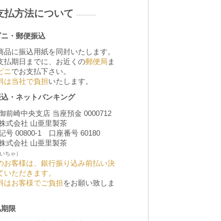
支払方法について
--------
ビニ・郵便振込
商品に振込用紙を同封いたします。
支払期日までに、お近くの
郵便局
ま
ビニ
でお支払下さい。
料は当社で負担
いたします。
振込・ネットバンキング
御前崎中央支店 当座預金 0000712
 株式会社 山亜里製茶
号 00800-1 口座番号 60180
 株式会社 山亜里製茶
いちゃ）
のお客様は、銀行振り込み前払い決
ていただきます。
料はお客様でご負担
をお願い致しま
払期限