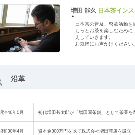
増田 能久
日本茶インス
日本茶の普及、啓蒙活動を
もっとお茶を楽しむために
えしていきます。
お気軽にお声かけください
沿革
明治40年5月
初代増田甚太郎が「増田園茶舗」として茶業を
昭和30年4月
資本金300万円を以て株式会社増田商店を設立