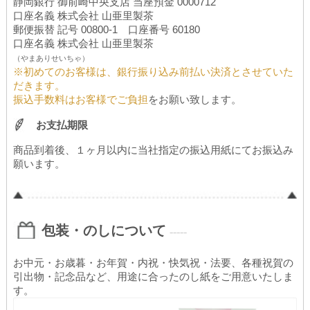
静岡銀行 御前崎中央支店 当座預金 0000712
口座名義 株式会社 山亜里製茶
郵便振替 記号 00800-1 口座番号 60180
口座名義 株式会社 山亜里製茶
（やまありせいちゃ）
※初めてのお客様は、銀行振り込み前払い決済とさせていた
だきます。
振込手数料はお客様でご負担
をお願い致します。
お支払期限
商品到着後、１ヶ月以内に当社指定の振込用紙にてお振込み
願います。
包装・のしについて
-----
お中元・お歳暮・お年賀・内祝・快気祝・法要、各種祝賀の
引出物・記念品など、用途に合ったのし紙をご用意いたしま
す。