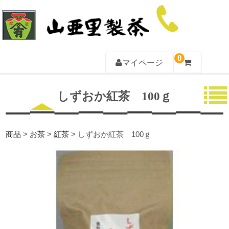
0
マイページ
TOP
しずおか紅茶 100ｇ
山亜里について
お茶一覧
商品
>
お茶
>
紅茶
>
しずおか紅茶 100ｇ
ギフト一覧
茶器一覧