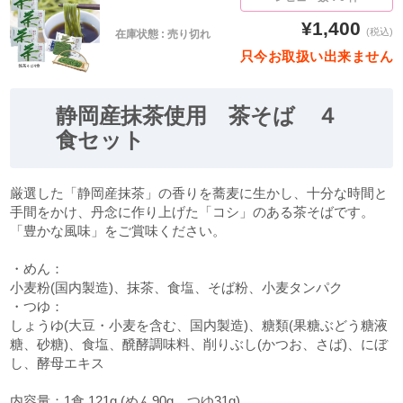
¥1,400
(税込)
在庫状態 : 売り切れ
只今お取扱い出来ません
静岡産抹茶使用 茶そば ４
食セット
厳選した「静岡産抹茶」の香りを蕎麦に生かし、十分な時間と
手間をかけ、丹念に作り上げた「コシ」のある茶そばです。
「豊かな風味」をご賞味ください。
・めん：
小麦粉(国内製造)、抹茶、食塩、そば粉、小麦タンパク
・つゆ：
しょうゆ(大豆・小麦を含む、国内製造)、糖類(果糖ぶどう糖液
糖、砂糖)、食塩、醗酵調味料、削りぶし(かつお、さば)、にぼ
し、酵母エキス
内容量：1食 121g (めん90g、つゆ31g)