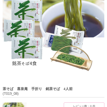
茶そば 喜泉庵 手折り 銘茶そば 4人前
(T019_08)
レビュー数：0 件