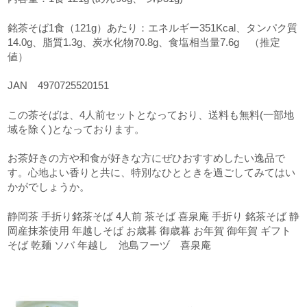
銘茶そば1食（121g）あたり：エネルギー351Kcal、タンパク質
14.0g、脂質1.3g、炭水化物70.8g、食塩相当量7.6g （推定
値）
JAN 4970725520151
この茶そばは、4人前セットとなっており、送料も無料(一部地
域を除く)となっております。
お茶好きの方や和食が好きな方にぜひおすすめしたい逸品で
す。心地よい香りと共に、特別なひとときを過ごしてみてはい
かがでしょうか。
静岡茶 手折り銘茶そば 4人前 茶そば 喜泉庵 手折り 銘茶そば 静
岡産抹茶使用 年越しそば お歳暮 御歳暮 お年賀 御年賀 ギフト
そば 乾麺 ソバ 年越し 池島フーヅ 喜泉庵