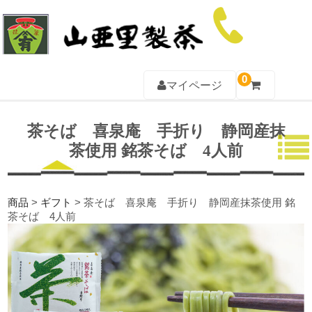
0
マイページ
TOP
茶そば 喜泉庵 手折り 静岡産抹
茶使用 銘茶そば 4人前
山亜里について
お茶一覧
商品
>
ギフト
>
茶そば 喜泉庵 手折り 静岡産抹茶使用 銘
ギフト一覧
茶そば 4人前
茶器一覧