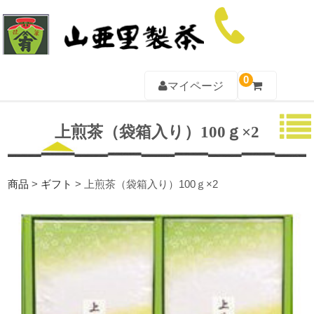
0
マイページ
TOP
上煎茶（袋箱入り）100ｇ×2
山亜里について
お茶一覧
商品
>
ギフト
>
上煎茶（袋箱入り）100ｇ×2
ギフト一覧
茶器一覧