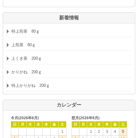
新着情報
特上煎茶 80ｇ
上煎茶 80ｇ
上くき茶 200ｇ
かりがね 200ｇ
特上かりがね 200ｇ
カレンダー
今月(2026年8月)
翌月(2026年9月)
日
月
火
水
木
金
土
日
月
火
水
木
金
土
1
1
2
3
4
5