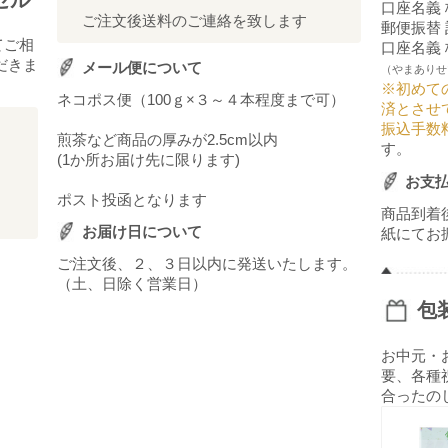
セル
口座名義
ご注文後送料のご連絡を致します
郵便振替 記
てご相
口座名義
だきま
メール便について
（やまありせ
※初めて
ネコポス便（100ｇ×３～４本程度まで可）
済とさせ
振込手数
煎茶など商品の厚みが2.5cm以内
す。
(1か所お届け先に限ります)
お支
ポスト投函となります
商品到着
お届け日について
紙にてお
ご注文後、２、３日以内に発送いたします。
（土、日除く営業日）
包
お中元・
要、各種
合ったの