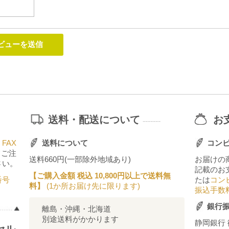
送料・配送について
お
-------
FAX
送料について
コン
てご注
送料660円(一部除外地域あり)
お届けの
さい。
記載のお
【ご購入金額 税込 10,800円以上で送料無
番号
たは
コン
料】
(1か所お届け先に限ります)
振込手数
銀行
離島・沖縄・北海道
別途送料がかかります
静岡銀行 