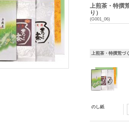
上煎茶・特撰
り）
(G001_06)
上煎茶・特撰荒づ
のし紙