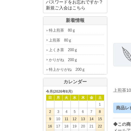
パスワードをお忘れですか ?
新規ご入会はこちら
新着情報
特上煎茶 80ｇ
上煎茶 80ｇ
上くき茶 200ｇ
かりがね 200ｇ
特上かりがね 200ｇ
カレンダー
上煎茶1
今月(2026年8月)
日
月
火
水
木
金
土
1
商品レ
2
3
4
5
6
7
8
9
10
11
12
13
14
15
◆この商
16
17
18
19
20
21
22
メールア