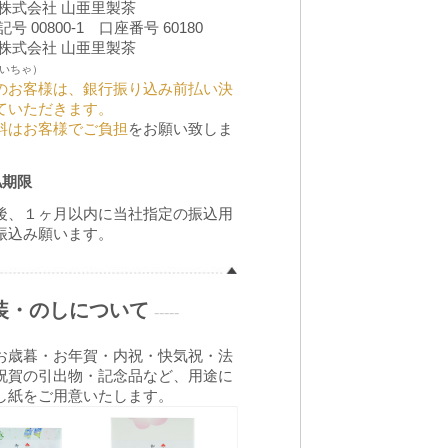
 株式会社 山亜里製茶
号 00800-1 口座番号 60180
 株式会社 山亜里製茶
いちゃ）
のお客様は、銀行振り込み前払い決
ていただきます。
料はお客様でご負担
をお願い致しま
払期限
後、１ヶ月以内に当社指定の振込用
振込み願います。
装・のしについて
-----
お歳暮・お年賀・内祝・快気祝・法
祝賀の引出物・記念品など、用途に
し紙をご用意いたします。