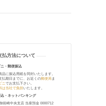
支払方法について
--------
ビニ・郵便振込
商品に振込用紙を同封いたします。
支払期日までに、お近くの
郵便局
ま
ビニ
でお支払下さい。
料は当社で負担
いたします。
振込・ネットバンキング
御前崎中央支店 当座預金 0000712